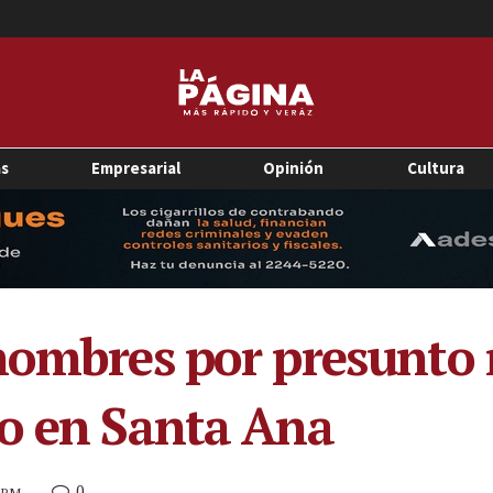
as
Empresarial
Opinión
Cultura
hombres por presunto 
vo en Santa Ana
0
9 PM