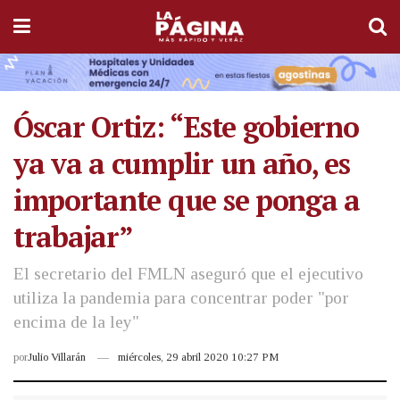
Óscar Ortiz: “Este gobierno
ya va a cumplir un año, es
importante que se ponga a
trabajar”
El secretario del FMLN aseguró que el ejecutivo
utiliza la pandemia para concentrar poder "por
encima de la ley"
por
Julio Villarán
miércoles, 29 abril 2020 10:27 PM