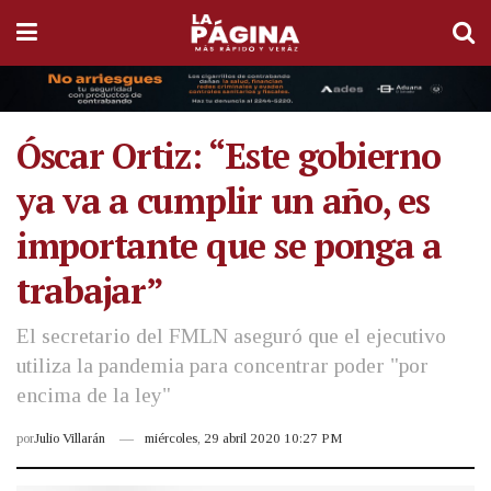
Óscar Ortiz: “Este gobierno
ya va a cumplir un año, es
importante que se ponga a
trabajar”
El secretario del FMLN aseguró que el ejecutivo
utiliza la pandemia para concentrar poder "por
encima de la ley"
por
Julio Villarán
miércoles, 29 abril 2020 10:27 PM