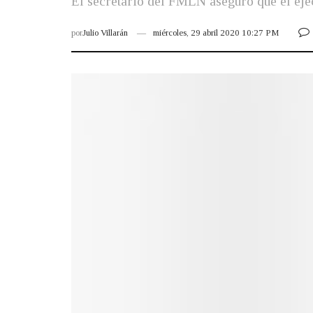
El secretario del FMLN aseguró que el ejec
por
Julio Villarán
miércoles, 29 abril 2020 10:27 PM