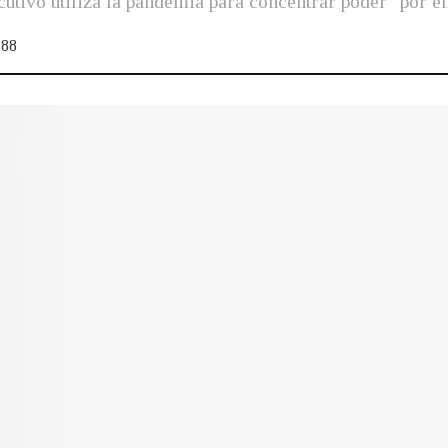
utivo utiliza la pandemia para concentrar poder "por e
88