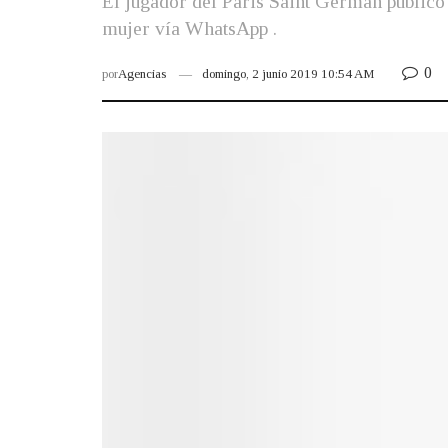
El jugador del Paris Saint German publicó 
mujer vía WhatsApp .
0
por
Agencias
domingo, 2 junio 2019 10:54 AM