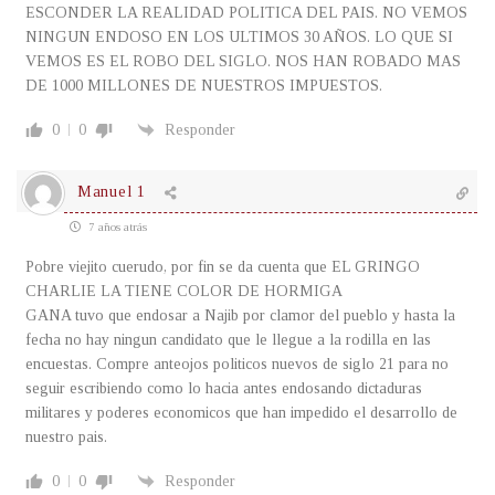
ESCONDER LA REALIDAD POLITICA DEL PAIS. NO VEMOS
NINGUN ENDOSO EN LOS ULTIMOS 30 AÑOS. LO QUE SI
VEMOS ES EL ROBO DEL SIGLO. NOS HAN ROBADO MAS
DE 1000 MILLONES DE NUESTROS IMPUESTOS.
0
0
Responder
Manuel 1
7 años atrás
Pobre viejito cuerudo, por fin se da cuenta que EL GRINGO
CHARLIE LA TIENE COLOR DE HORMIGA
GANA tuvo que endosar a Najib por clamor del pueblo y hasta la
fecha no hay ningun candidato que le llegue a la rodilla en las
encuestas. Compre anteojos politicos nuevos de siglo 21 para no
seguir escribiendo como lo hacia antes endosando dictaduras
militares y poderes economicos que han impedido el desarrollo de
nuestro pais.
0
0
Responder