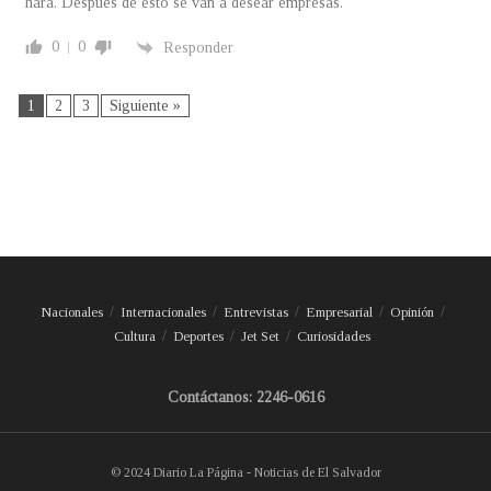
hará. Después de esto se van a desear empresas.
0
0
Responder
1
2
3
Siguiente »
Nacionales
Internacionales
Entrevistas
Empresarial
Opinión
Cultura
Deportes
Jet Set
Curiosidades
Contáctanos: 2246-0616
© 2024 Diario La Página - Noticias de El Salvador