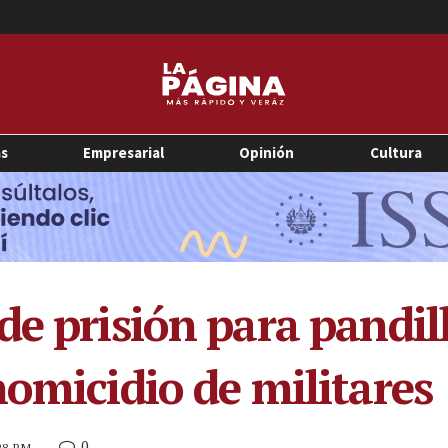
as
Empresarial
Opinión
Cultura
de prisión para pandil
homicidio de militares
0
:28 PM