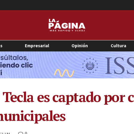
as
Empresarial
Opinión
Cultura
Tecla es captado por 
municipales
0
:53 AM