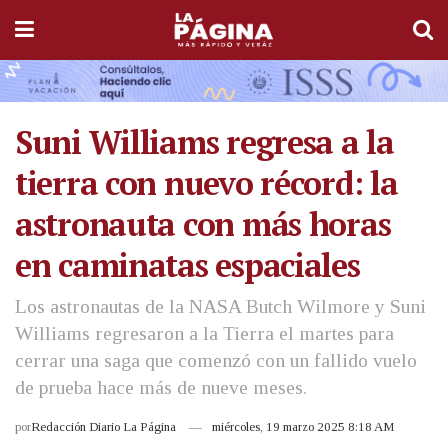
Suni Williams regresa a la
tierra con nuevo récord: la
astronauta con más horas
en caminatas espaciales
Los astronautas de la NASA Butch Wilmore y Suni
Williams regresaron a la Tierra el martes para
cerrar una saga que comenzó con un fallido vuelo
de prueba hace más de nueve meses.
por
Redacción Diario La Página
miércoles, 19 marzo 2025 8:18 AM