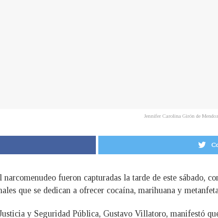
Jennifer Carolina Girón de Mendoz
Co
l narcomenudeo fueron capturadas la tarde de este sábado, con
nales que se dedican a ofrecer cocaína, marihuana y metanfet
 Justicia y Seguridad Pública, Gustavo Villatoro, manifestó qu