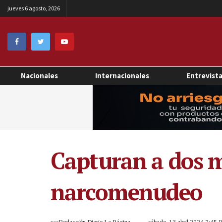
jueves 6 agosto, 2026
Nacionales
Internacionales
Entrevist
Capturan a dos m
narcomenudeo
por
Redacción Diario La Página
sábado, 13 abril 2024 7:45