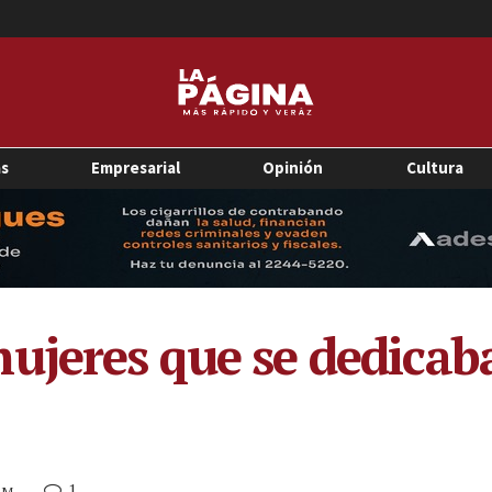
as
Empresarial
Opinión
Cultura
ujeres que se dedicab
1
 PM