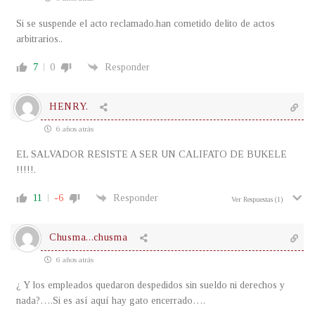
Si se suspende el acto reclamado.han cometido delito de actos
arbitrarios..
7
0
Responder
HENRY.
6 años atrás
EL SALVADOR RESISTE A SER UN CALIFATO DE BUKELE
!!!!!.
11
-6
Responder
Ver Respuestas
(1)
Chusma...chusma
6 años atrás
¿ Y los empleados quedaron despedidos sin sueldo ni derechos y
nada?….Si es así aquí hay gato encerrado….