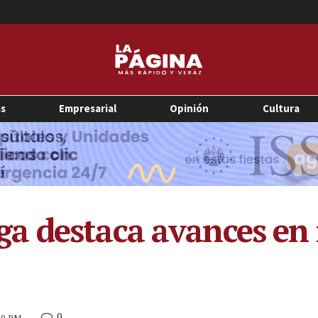
as
Empresarial
Opinión
Cultura
a destaca avances en
0
:30 PM