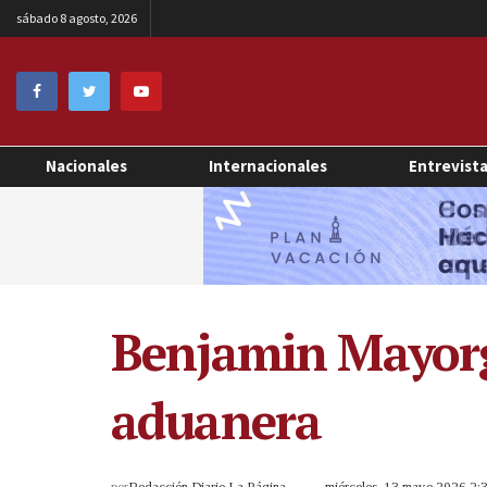
sábado 8 agosto, 2026
Nacionales
Internacionales
Entrevist
Benjamin Mayorg
aduanera
por
Redacción Diario La Página
miércoles, 13 mayo 2026 2