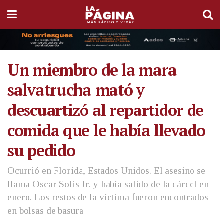
Un miembro de la mara
salvatrucha mató y
descuartizó al repartidor de
comida que le había llevado
su pedido
Ocurrió en Florida, Estados Unidos. El asesino se
llama Oscar Solis Jr. y había salido de la cárcel en
enero. Los restos de la víctima fueron encontrados
en bolsas de basura