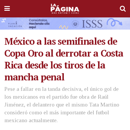
México a las semifinales de
Copa Oro al derrotar a Costa
Rica desde los tiros de la
mancha penal
Pese a fallar en la tanda decisiva, el único gol de
los mexicanos en el partido fue obra de Raúl
Jiménez, el delantero que el mismo Tata Martino
consideró como el más importante del futbol
mexicano actualmente.