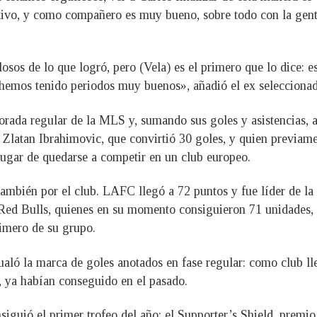
ivo, y como compañero es muy bueno, sobre todo con la gente 
sos de lo que logró, pero (Vela) es el primero que lo dice: es
hemos tenido periodos muy buenos», añadió el ex seleccionad
orada regular de la MLS y, sumando sus goles y asistencias, a
o Zlatan Ibrahimovic, que convirtió 30 goles, y quien previame
lugar de quedarse a competir en un club europeo.
 también por el club. LAFC llegó a 72 puntos y fue líder de 
 Red Bulls, quienes en su momento consiguieron 71 unidades,
imero de su grupo.
aló la marca de goles anotados en fase regular: como club ll
, ya habían conseguido en el pasado.
guió el primer trofeo del año: el Supporter’s Shield, premio 