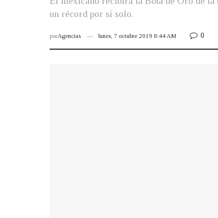
El mexicano recibirá la Bota de Oro de la 
un récord por sí solo.
0
por
Agencias
lunes, 7 octubre 2019 8:44 AM