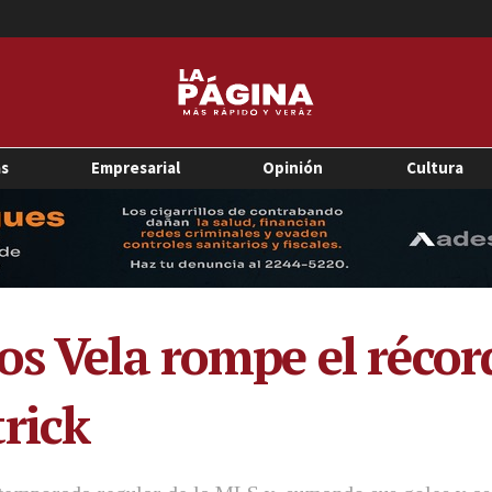
as
Empresarial
Opinión
Cultura
s Vela rompe el récord
rick