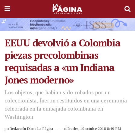
EEUU devolvió a Colombia
piezas precolombinas
requisadas a «un Indiana
Jones moderno»
Los objetos, que habían sido robados por un
coleccionista, fueron restituidos en una ceremonia
celebrada en la embajada colombiana en
Washington
por
Redacción Diario La Página
miércoles, 10 octubre 2018 8:49 PM