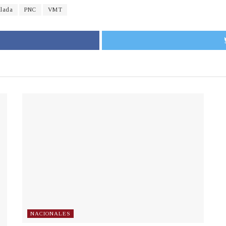
llada
PNC
VMT
NACIONALES