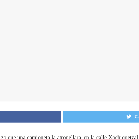
Co
ego que una camioneta la atropellara, en la calle Xochiquetzal