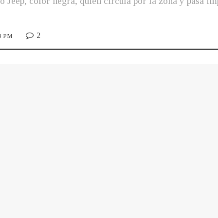
o Jeep, color negra, quien circula por la zona y pasa im
2
23 PM