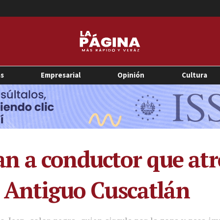
as
Empresarial
Opinión
Cultura
 a conductor que atro
n Antiguo Cuscatlán