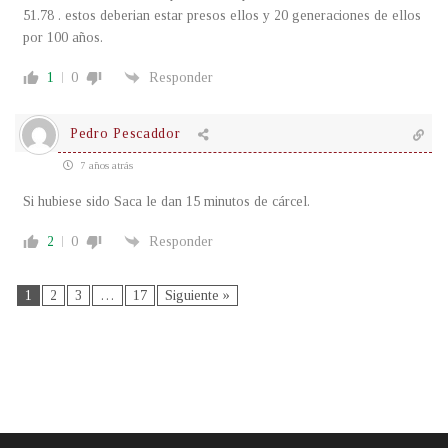
51.78 . estos deberian estar presos ellos y 20 generaciones de ellos
por 100 años.
1
0
Responder
Pedro Pescaddor
7 años atrás
Si hubiese sido Saca le dan 15 minutos de cárcel.
2
0
Responder
1
2
3
…
17
Siguiente »