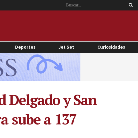
Deportes
Jet Set
Curiosidades
d Delgado y San
ra sube a 137