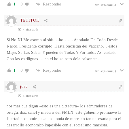
1
0
Responder
Ver Respuestas
(1)
TETITOK
4 años atrás
Si No NI Me asomo al shit…..ho……. Apodado De Todo Desde
Narco, Presidente corrupto, Hasta Sacristan del Vaticano… estos
Majes Se Las Saben Y pueden de Todas Y Por todos Asi cuidado
Con las chiriliguas … en el bolso roto dela calsoneta…
1
0
Responder
Ver Respuestas
(1)
jose
4 años atrás
por mas que digan «esto es una dictadura» los admiradores de
ortega, diaz canel y maduro del FMLN, este gobierno promueve la
libertad economica, esa economia de mercado tan necesaria para el
desarrollo economico imposible con el socialismo marxista.