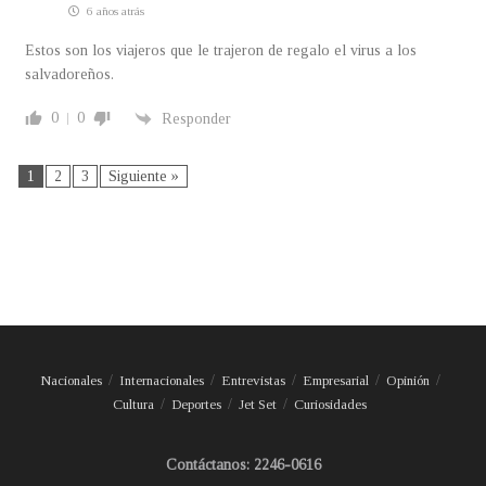
6 años atrás
Estos son los viajeros que le trajeron de regalo el virus a los
salvadoreños.
0
0
Responder
1
2
3
Siguiente »
Nacionales
Internacionales
Entrevistas
Empresarial
Opinión
Cultura
Deportes
Jet Set
Curiosidades
Contáctanos: 2246-0616