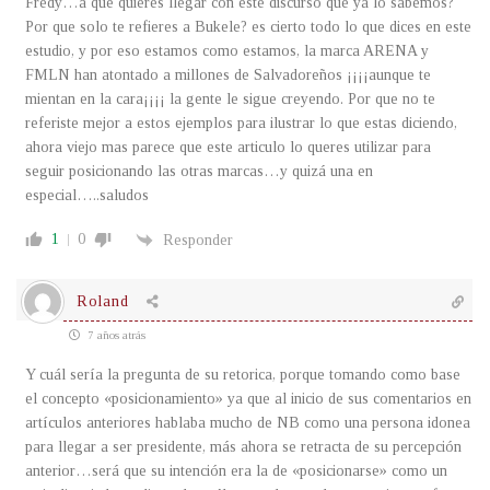
Fredy…a que quieres llegar con este discurso que ya lo sabemos?
Por que solo te refieres a Bukele? es cierto todo lo que dices en este
estudio, y por eso estamos como estamos, la marca ARENA y
FMLN han atontado a millones de Salvadoreños ¡¡¡¡aunque te
mientan en la cara¡¡¡¡ la gente le sigue creyendo. Por que no te
referiste mejor a estos ejemplos para ilustrar lo que estas diciendo,
ahora viejo mas parece que este articulo lo queres utilizar para
seguir posicionando las otras marcas…y quizá una en
especial…..saludos
1
0
Responder
Roland
7 años atrás
Y cuál sería la pregunta de su retorica, porque tomando como base
el concepto «posicionamiento» ya que al inicio de sus comentarios en
artículos anteriores hablaba mucho de NB como una persona idonea
para llegar a ser presidente, más ahora se retracta de su percepción
anterior…será que su intención era la de «posicionarse» como un