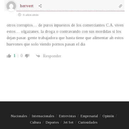
hervert
6 años atrás
otros corruptos… de puros inpuestos de los comerciantes C.A. viven
estos… olgazanes, la droga o contravando con sus mordidas si los
dejan pasar. gente trabajadora que hasta tiene que alimentar ah estos
huevones que solo viendo pornos pasan el dia
1
0
Responder
Nacionales
Internacionales
Entrevistas
Empresarial
Opinión
Cultura
Deportes
Jet Set
Curiosidades