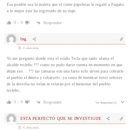
Esa posible sea la maleta que el come papeletas le regaló a Paquito,
a lo mejor éste ha regresado de su viaje.
0
0
Responder
Ing.
8 años atrás
Yo me pregunto donde esta el ecudo Tecla que tanto afama el
alcalde tecleño ??? como no pudo darse cuenta en momento en que
dejan eso… ??? las camaras son una farsa solo sirven para cobrarle
al pueblo el dinero y robarselo.. ya vasta de mentiras estos señores
de la derecha no velan ni velaran por el bienestar del pueblo
tecleño..
0
0
Responder
Ver Respuestas
(1)
ESTA PERFECTO QUE SE INVESTIGUE
8 años atrás