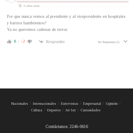
6 años atrás
Por que nunca vemos al presidente y al vicepresidente en hospitales
y barrios hambrientos?
Ya no queremos cadenas de terror.
8
-2
Responder
Ver Respuestas
(1)
Nacionales
Internacionales
Entrevistas
Empresarial
Opinión
Cultura
Deportes
Jet Set
Curiosidades
Contáctanos: 2246-0616