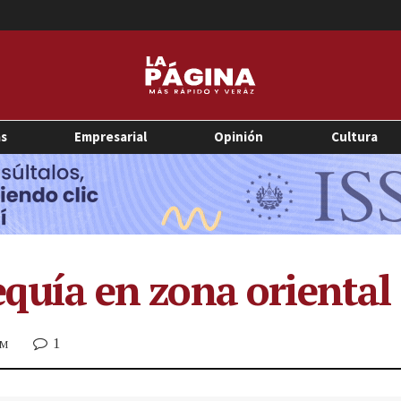
as
Empresarial
Opinión
Cultura
sequía en zona oriental
1
AM