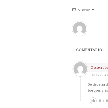
Suscribir
1
COMENTARIO
Desterrad
8 años atrá
Se debería d
bosques y así
0
0