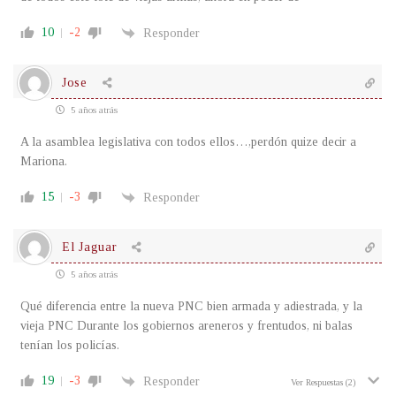
10
-2
Responder
Jose
5 años atrás
A la asamblea legislativa con todos ellos…,perdón quize decir a
Mariona.
15
-3
Responder
El Jaguar
5 años atrás
Qué diferencia entre la nueva PNC bien armada y adiestrada, y la
vieja PNC Durante los gobiernos areneros y frentudos, ni balas
tenían los policías.
19
-3
Responder
Ver Respuestas
(2)