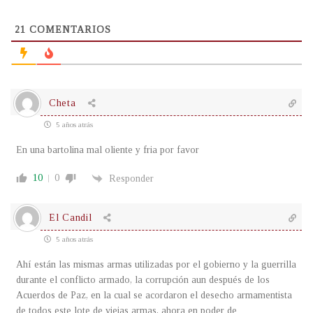
21
COMENTARIOS
Cheta
5 años atrás
En una bartolina mal oliente y fria por favor
10
0
Responder
El Candil
5 años atrás
Ahí están las mismas armas utilizadas por el gobierno y la guerrilla
durante el conflicto armado, la corrupción aun después de los
Acuerdos de Paz, en la cual se acordaron el desecho armamentista
de todos este lote de viejas armas, ahora en poder de