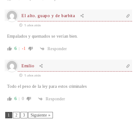
El alto, guapo y de barbita
5 años atrás
Empalados y quemados se verían bien.
6
-1
Responder
Emilio
5 años atrás
Todo el peso de la ley para estos criminales
6
0
Responder
1
2
3
Siguiente »