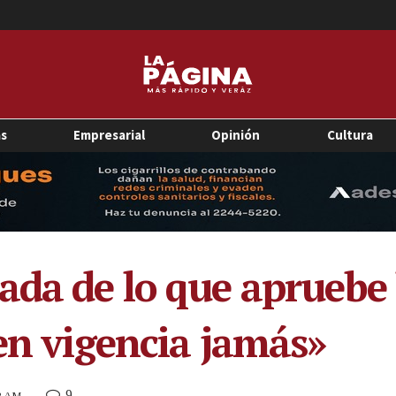
as
Empresarial
Opinión
Cultura
ada de lo que apruebe
 en vigencia jamás»
9
52 AM