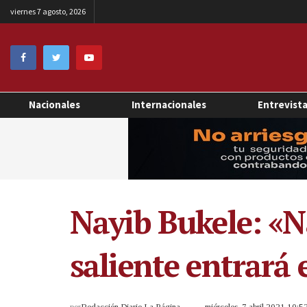
viernes 7 agosto, 2026
Nacionales
Internacionales
Entrevist
Nayib Bukele: «N
saliente entrará
por
Redacción Diario La Página
miércoles, 7 abril 2021 10: