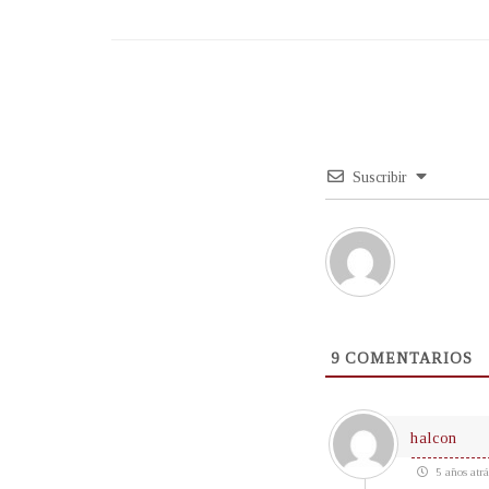
Suscribir
9
COMENTARIOS
halcon
5 años atrá