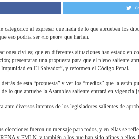
Co
e categórico al expresar que nada de lo que aprueben los dip
que eso podría ser «lo peor» que harían.
ciones civiles; que en diferentes situaciones han estado en c
ión; presentaran una propuesta para que el pleno saliente apr
a Impunidad en El Salvador”, y reformen el Código Penal.
detrás de esta “propuesta” y ver los “medios” que la están pu
de lo que apruebe la Asamblea saliente entrará en vigencia ja
a ante diversos intentos de los legisladores salientes de apr
as elecciones fueron un mensaje para todos, y en ellas se refl
 ARENA y FMLN, y también a los que han sido afines a ellos. 