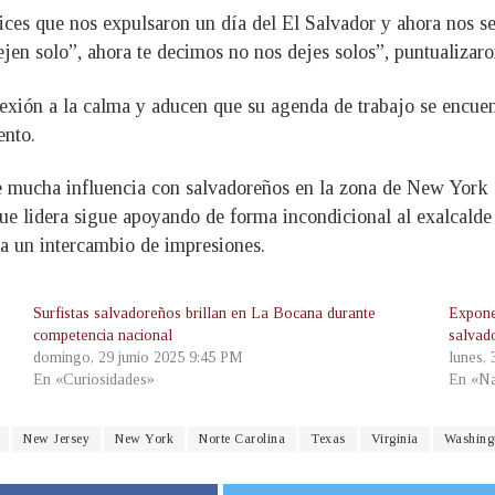
ces que nos expulsaron un día del El Salvador y ahora nos s
jen solo”, ahora te decimos no nos dejes solos”, puntualizaro
exión a la calma y aducen que su agenda de trabajo se encuen
ento.
e mucha influencia con salvadoreños en la zona de New York di
e lidera sigue apoyando de forma incondicional al exalcalde 
a un intercambio de impresiones.
Surfistas salvadoreños brillan en La Bocana durante
Expone
competencia nacional
salvad
domingo, 29 junio 2025 9:45 PM
lunes,
En «Curiosidades»
En «Na
New Jersey
New York
Norte Carolina
Texas
Virginia
Washing