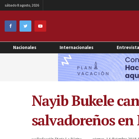
sábado 8 agosto, 2026
Nacionales
Internacionales
Entrevist
Nayib Bukele can
salvadoreños en
por
Redacción Diario La Página
viernes, 14 diciembre 2018