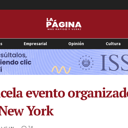
as
Empresarial
Opinión
Cultura
cela evento organizad
 New York
74
 11:47 AM