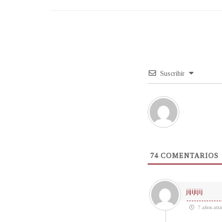
Suscribir
74
COMENTARIOS
jijijijij
7 años atrá