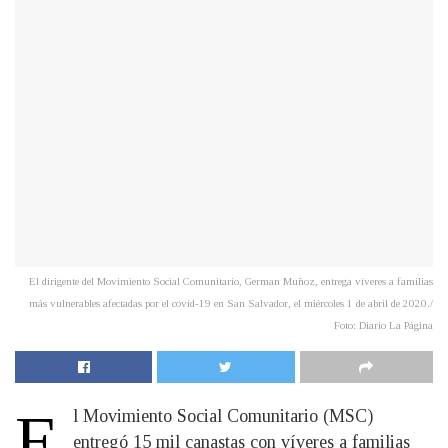
El dirigente del Movimiento Social Comunitario, German Muñoz, entrega víveres a familias
más vulnerables afectadas por el covid-19 en San Salvador, el miércoles 1 de abril de 2020./
Foto: Diario La Página
E
​l Movimiento Social Comunitario (MSC)
entregó 15 mil canastas con víveres a familias