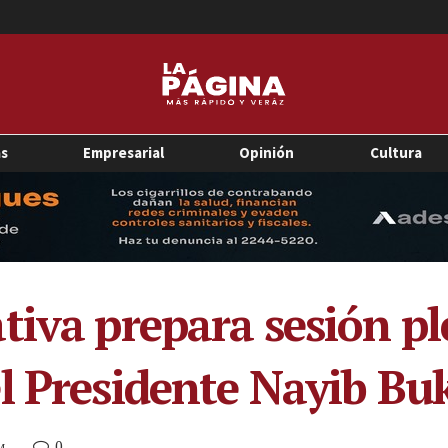
as
Empresarial
Opinión
Cultura
tiva prepara sesión pl
l Presidente Nayib Bu
0
M