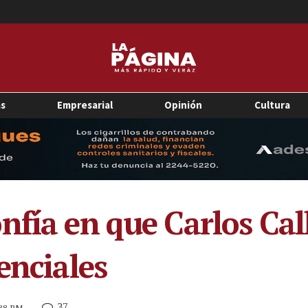
as
Empresarial
Opinión
Cultura
nfía en que Carlos Cal
enciales
37
:38 PM