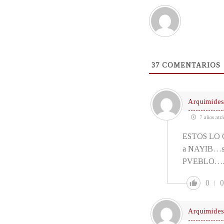
37
COMENTARIOS
Arquimide
7 años atrá
ESTOS LO 
a NAYIB…s
PVEBLO….com
0
0
Arquimide