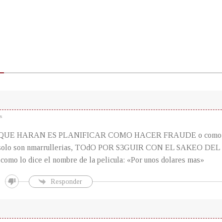
s
s
QUE HARAN ES PLANIFICAR COMO HACER FRAUDE o como saca
olo son nmarrullerias, TOdO POR S3GUIR CON EL SAKEO DE
o lo dice el nombre de la pelicula: «Por unos dolares mas»
Responder
s