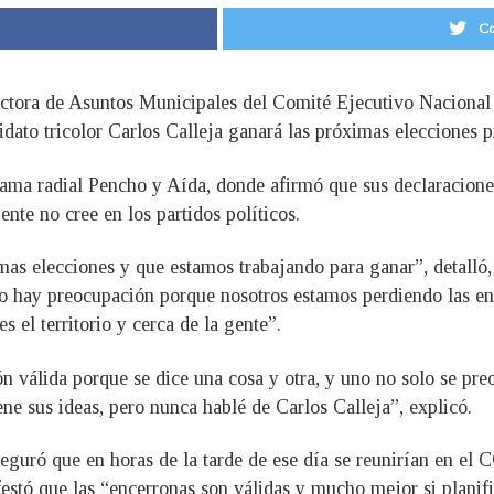
Co
rectora de Asuntos Municipales del Comité Ejecutivo Nacion
idato tricolor Carlos Calleja ganará las próximas elecciones p
grama radial Pencho y Aída, donde afirmó que sus declaracione
nte no cree en los partidos políticos.
mas elecciones y que estamos trabajando para ganar”, detalló
o hay preocupación porque nosotros estamos perdiendo las en
s el territorio y cerca de la gente”.
n válida porque se dice una cosa y otra, y uno no solo se pre
ne sus ideas, pero nunca hablé de Carlos Calleja”, explicó.
seguró que en horas de la tarde de ese día se reunirían en el
estó que las “encerronas son válidas y mucho mejor si planif