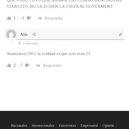
QUE VIAJO TUVO QUE ASUMIR LAS CONSECUENCIAS DEL
VIAJECITO, NO LE ECHEN LA CULPA AL GOVERMENT.
1
-3
Responder
Ana
6 años atrás
Anunciaron 100 y la realidad es que solo eran 23.
2
0
Responder
Nacionales
Internacionales
Entrevistas
Empresarial
Opinión