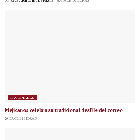
por
Redacción Diario La Página
HACE 10 HORAS
NACIONALES
Mejicanos celebra su tradicional desfile del correo
HACE 12 HORAS