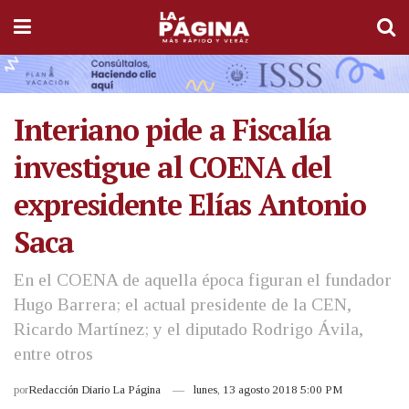
Interiano pide a Fiscalía
investigue al COENA del
expresidente Elías Antonio
Saca
En el COENA de aquella época figuran el fundador
Hugo Barrera; el actual presidente de la CEN,
Ricardo Martínez; y el diputado Rodrigo Ávila,
entre otros
por
Redacción Diario La Página
lunes, 13 agosto 2018 5:00 PM