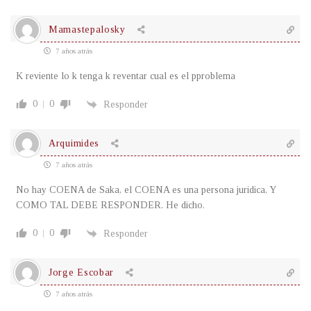
Mamastepalosky
7 años atrás
K reviente lo k tenga k reventar cual es el pproblema
0
0
Responder
Arquimides
7 años atrás
No hay COENA de Saka, el COENA es una persona juridica, Y
COMO TAL DEBE RESPONDER. He dicho.
0
0
Responder
Jorge Escobar
7 años atrás