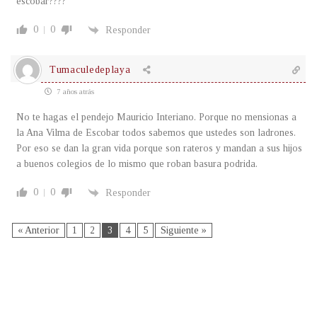
escobar????
0
0
Responder
Tumaculedeplaya
7 años atrás
No te hagas el pendejo Mauricio Interiano. Porque no mensionas a
la Ana Vilma de Escobar todos sabemos que ustedes son ladrones.
Por eso se dan la gran vida porque son rateros y mandan a sus hijos
a buenos colegios de lo mismo que roban basura podrida.
0
0
Responder
« Anterior
1
2
3
4
5
Siguiente »