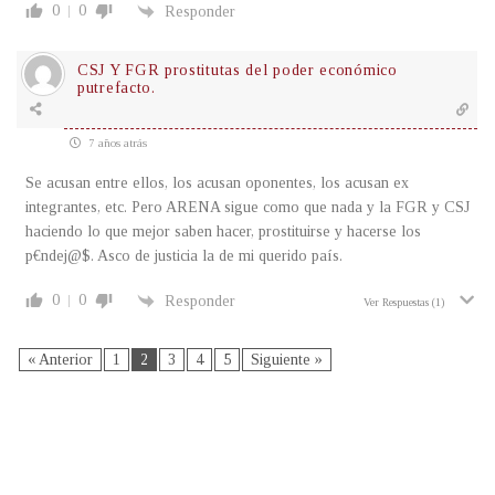
0
0
Responder
CSJ Y FGR prostitutas del poder económico
putrefacto.
7 años atrás
Se acusan entre ellos, los acusan oponentes, los acusan ex
integrantes, etc. Pero ARENA sigue como que nada y la FGR y CSJ
haciendo lo que mejor saben hacer, prostituirse y hacerse los
p€ndej@$. Asco de justicia la de mi querido país.
0
0
Responder
Ver Respuestas
(1)
« Anterior
1
2
3
4
5
Siguiente »