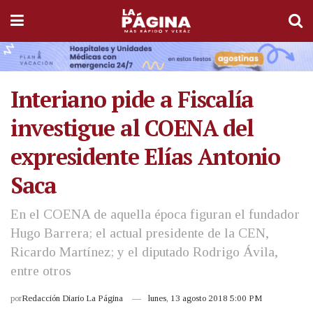
Interiano pide a Fiscalía
investigue al COENA del
expresidente Elías Antonio
Saca
En el COENA de aquella época figuran el fundador
Hugo Barrera; el actual presidente de la CEN,
Ricardo Martínez; y el diputado Rodrigo Ávila,
entre otros
por
Redacción Diario La Página
lunes, 13 agosto 2018 5:00 PM