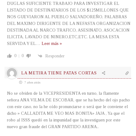
DUGLAS SUFICIENTE TRABAJO PARA INVESTIGAR EL
LISTADO DE DESTINATARIOS DE LOS $125MILLONES QUE
NOS GUEVIARON AL PUEBLO SALVADOREÑO, PALABRAS
DEL MAXIMO DIRIGENTE DE LA NEFASTA ORGANIZACION
DESTINADA AL NARCO TRAFICO, ASESINATO, ASOCACION
ILICITA, LAVADO DE NINERO,ETC,ETC. LA MESA ESTA
SERVIDA Y EL
…
Leer más »
0
0
Responder
LA METIRA TIENE PATAS CORTAS
7 años atrás
No se olviden de la VICEPRESIDENTA en turno, la flamente
señora ANA VILMA DE ESCOBAR, que se ha hecho del ojo pacho
con este caso, no la he oído pronunciarse o será que le conviene el
dicho » CALLADITA ME VEO MAS BONITA» JAJA , Ya que el
robo al ISSS quedó en la impunidad que la investiguen por este
nuevo gran fraude del GRAN PARTIDO ARENA..