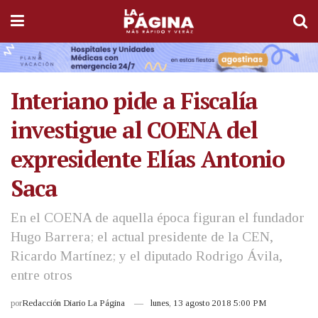
Interiano pide a Fiscalía
investigue al COENA del
expresidente Elías Antonio
Saca
En el COENA de aquella época figuran el fundador
Hugo Barrera; el actual presidente de la CEN,
Ricardo Martínez; y el diputado Rodrigo Ávila,
entre otros
por
Redacción Diario La Página
lunes, 13 agosto 2018 5:00 PM