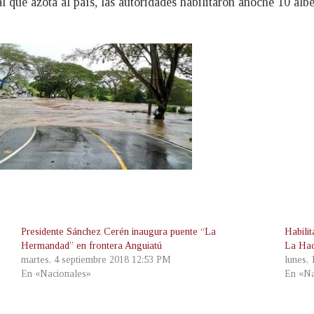
al que azota al país, las autoridades habilitaron anoche 10 alb
Presidente Sánchez Cerén inaugura puente “La
Habili
Hermandad” en frontera Anguiatú
La Ha
martes, 4 septiembre 2018 12:53 PM
lunes,
En «Nacionales»
En «Na