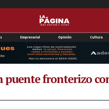
as
Empresarial
Opinión
Cultura
n puente fronterizo c
0