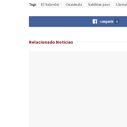
Tags:
El Salavdor
Guatemala
habilitan paso
Lluvia
compartir
4
Relacionado
Noticias