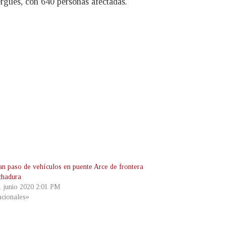
ergues, con 640 personas afectadas.
tan paso de vehículos en puente Arce de frontera
chadura
 1 junio 2020 2:01 PM
cionales»