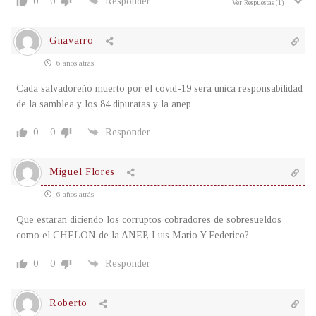
0
0
Responder
Ver Respuestas
(1)
Gnavarro
6 años atrás
Cada salvadoreño muerto por el covid-19 sera unica responsabilidad
de la samblea y los 84 dipuratas y la anep
0
0
Responder
Miguel Flores
6 años atrás
Que estaran diciendo los corruptos cobradores de sobresueldos
como el CHELON de la ANEP, Luis Mario Y Federico?
0
0
Responder
Roberto