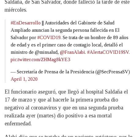
Saldaña, de San Salvador, donde falleció la tarde de este
miércoles.
#EnDesarrollo
|| Autoridades del Gabinete de Salud
Ampliado anuncian la segunda persona fallecida en El
Salvador por
#COVID19
. Se trata de un hombre de 89 años
de edad y es el primer caso de contagio local, detalló el
ministro de @minsalud,
@FranAlabi
.
#AlertaCOVID19SV
.
pic.twitter.com/ZHMag8kYE3
— Secretaría de Prensa de la Presidencia (@SecPrensaSV)
April 1, 2020
El funcionario aseguró, que llegó al hospital Saldaña el
17 de marzo y que al hacerle la primera prueba dio
negativo al coronavirus y que en una segunda prueba
realizada ayer (martes) dio positivo a esa mortal
enfermedad.
Alabí dijo que se trataba de un paciente autóctono, por lo