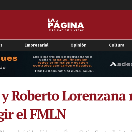
as
Empresarial
Opinión
Cultura
 y Roberto Lorenzana 
igir el FMLN