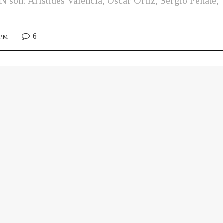
LN son: Arístides Valencia, Óscar Ortíz, Sergio Peñate
6
 PM