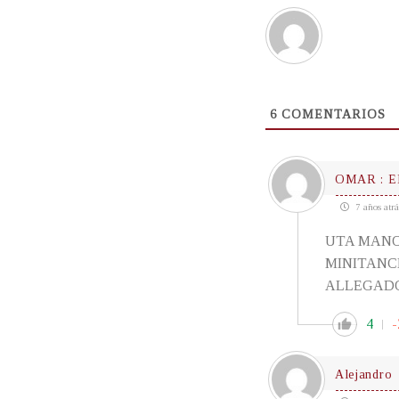
6
COMENTARIOS
OMAR : E
7 años atrá
UTA MANO!,
MINITANCIA
ALLEGADO
4
-
Alejandro