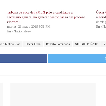
Tribuna de ética del FMLN pide a candidatos a
Óscar O
secretario general no generar desconfianza del proceso
autori
electoral
doming
martes, 21 mayo 2019 9:31 PM
En «Na
En «Nacionales»
ría Molina Ríos
Oscar Ortiz
Roberto Lorenzana
SERGIO PEÑATE
V