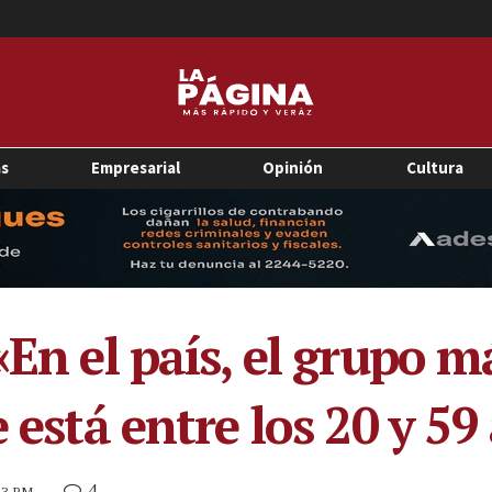
as
Empresarial
Opinión
Cultura
«En el país, el grupo m
e está entre los 20 y 59
4
:53 PM