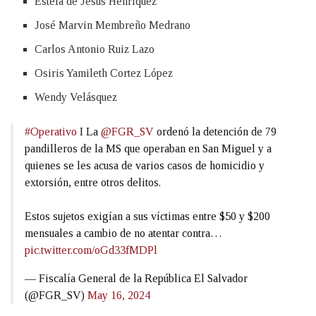
Estela de Jesús Henríquez
José Marvin Membreño Medrano
Carlos Antonio Ruiz Lazo
Osiris Yamileth Cortez López
Wendy Velásquez
#Operativo
I La
@FGR_SV
ordenó la detención de 79
pandilleros de la MS que operaban en San Miguel y a
quienes se les acusa de varios casos de homicidio y
extorsión, entre otros delitos.
Estos sujetos exigían a sus víctimas entre $50 y $200
mensuales a cambio de no atentar contra…
pic.twitter.com/oGd33fMDPl
— Fiscalía General de la República El Salvador
(@FGR_SV)
May 16, 2024