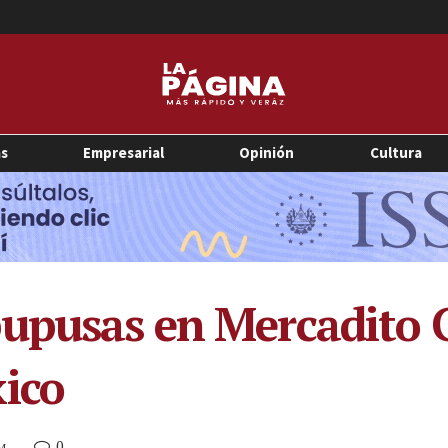
as
Empresarial
Opinión
Cultura
pupusas en Mercadito
ico
0
PM