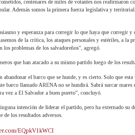
ometidos, centenares de miles de votantes nos reafirmaron co
ular. Además somos la primera fuerza legislativa y territoria
usiasmo y esperanza para corregir lo que haya que corregir y
asemos de la crítica, los ataques personales y estériles, a la
on los problemas de los salvadoreños”, agregó.
neros que han atacado a su mismo partido luego de los result
en abandonar el barco que se hunde, y es cierto. Solo que esta
 este barco llamado ARENA no se hundirá. Sabrá surcar mares
tra vez a El Salvador a buen puerto”, concluyó.
ninguna intención de liderar el partido, pero ha externado su 
de los resultados adversos.
tter.com/EQpkV1kWCI