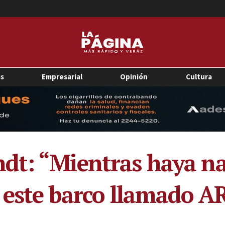
as
Empresarial
Opinión
Cultura
t: “Mientras haya na
s este barco llamado 