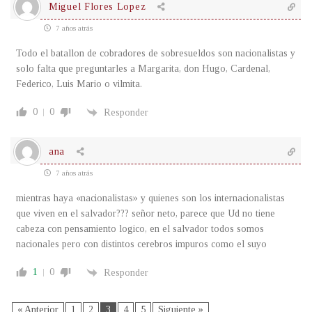
Miguel Flores Lopez
7 años atrás
Todo el batallon de cobradores de sobresueldos son nacionalistas y
solo falta que preguntarles a Margarita, don Hugo, Cardenal,
Federico, Luis Mario o vilmita.
0
0
Responder
ana
7 años atrás
mientras haya «nacionalistas» y quienes son los internacionalistas
que viven en el salvador??? señor neto, parece que Ud no tiene
cabeza con pensamiento logico, en el salvador todos somos
nacionales pero con distintos cerebros impuros como el suyo
1
0
Responder
« Anterior
1
2
3
4
5
Siguiente »