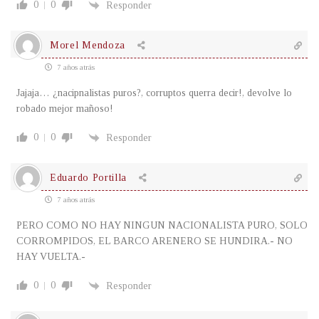
0
0
Responder
Morel Mendoza
7 años atrás
Jajaja… ¿nacipnalistas puros?, corruptos querra decir!, devolve lo
robado mejor mañoso!
0
0
Responder
Eduardo Portilla
7 años atrás
PERO COMO NO HAY NINGUN NACIONALISTA PURO, SOLO
CORROMPIDOS, EL BARCO ARENERO SE HUNDIRA.- NO
HAY VUELTA.-
0
0
Responder