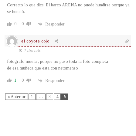
Correcto lo que dice: El barco ARENA no puede hundirse porque ya
se hundió.
0
0
Responder
el coyote cojo
7 años atrás
fotografo muela ; porque no puso toda la foto completa
de esa muñeca que esta con netomenso
1
0
Responder
« Anterior
1
…
3
4
5