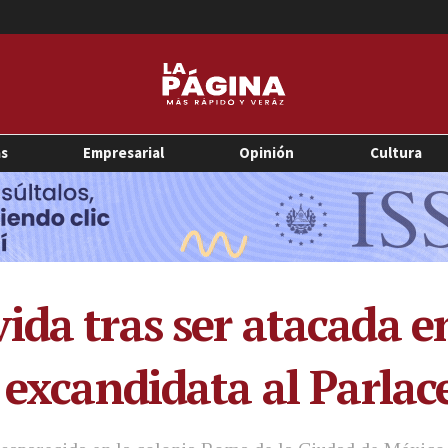
as
Empresarial
Opinión
Cultura
ida tras ser atacada e
y excandidata al Parla