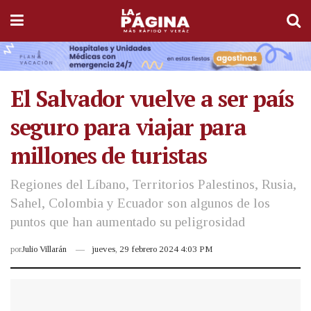
El Salvador vuelve a ser país
seguro para viajar para
millones de turistas
Regiones del Líbano, Territorios Palestinos, Rusia,
Sahel, Colombia y Ecuador son algunos de los
puntos que han aumentado su peligrosidad
por
Julio Villarán
jueves, 29 febrero 2024 4:03 PM