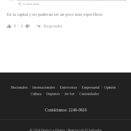
6 años atrás
En la capital y no pudieran ser un poco más específicos
0
0
Responder
Nacionales
Internacionales
Entrevistas
Empresarial
Opinión
Cultura
Deportes
Jet Set
Curiosidades
Contáctanos: 2246-0616
© 2024 Diario La Página - Noticias de El Salvador