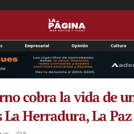
as
Empresarial
Opinión
Cultura
orno cobra la vida de 
s La Herradura, La Paz
0
55 AM